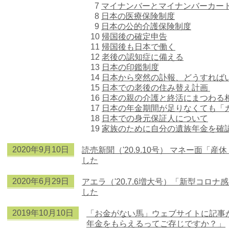
7
マイナンバーとマイナンバーカー
8
日本の医療保険制度
9
日本の公的介護保険制度
10
帰国後の確定申告
11
帰国後も日本で働く
12
老後の認知症に備える
13
日本の印鑑制度
14
日本から突然の訃報、どうすれば
15
日本での老後の住み替え計画
16
日本の親の介護と終活にまつわる
17
日本の年金期間が足りなくても「
18
日本での身元保証人について
19
家族のために自分の遺族年金を確
2020年9
月10日
読売新聞（'20.9.10号） マネー面
した
2020年6
月29日
アエラ（'20.7.6増大号）「新型コ
した
2019年10
月10日
「お金がない馬」ウェブサイトに記事
年金をもらえるってご存じですか？」