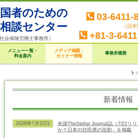
帰国者のための
03-6411-
料相談センター
（日本
+81-3-6411
ツ社会保険労務士事務所）
メニュー一覧・
メディア掲載・
事務所概要
料金案内
セミナー情報
ト
新着情報
2026年7
月22日
米国TheStellar Journal誌（
か？日本の住民票の役割
」を掲載