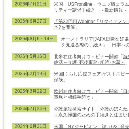
2026年7
月21日
米国「USFrontline」ウェブ版コラ
リティー請求手続き ～最新情報～
2026年6
月27日
「第22回目Webinar「リタイア
本?を開催」
2026年6
月6・14日
オーストラリア[JAFA日豪友好
を見送る際の手続き」「日本へ
2026年5
月16日
北米在住者向けウェビナー開催「
海
終活～介護･死後事務･相続･お墓～
2026年2
月19日
米国[くらし応援フェア]ゲストスピ
保険
」
2025年3
月22日
欧州在住者向けウェビナー開催「日本
事務と相続手続き」
2024年7
月24日
介護施設検索サイト「介護のほんね
～永久帰国のための手続きと
住まい
2024年6
月21日
米国「NYジャピオン」誌（6/21