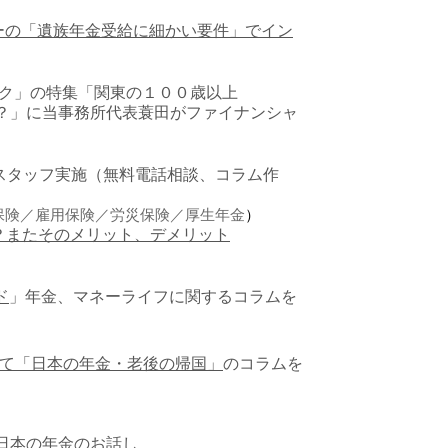
ーの「遺族年金受給に細かい要件」でイン
ク」の特集「関東の１００歳以上
る？」に当事務所代表蓑田がファイナンシャ
ースタッフ実施（無料電話相談、コラム作
保険／雇用保険／労災保険／厚生年金
）
？またそのメリット、デメリット
ド
」年金、マネーライフに関するコラムを
イトにて「日本の年金・老後の帰国」
のコラムを
日本の年金のお話し