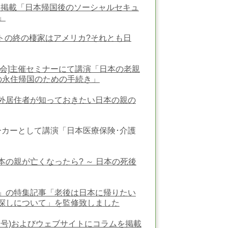
ム掲載「
日本帰国後のソーシャルセキュ
」
メントの終の棲家はアメリカ?それとも⽇
協会]主催セミナーにて講演「日本の老親
の永住帰国のための手続き」
外居住者が知っておきたい日本の親の
」
ーカーとして講演「
日本医療保険･介護
の親が亡くなったら? ～ 日本の死後
」の特集記事「老後は日本に帰りたい
探しについて」を監修致しました
発売号)およびウェブサイトにコラムを掲載