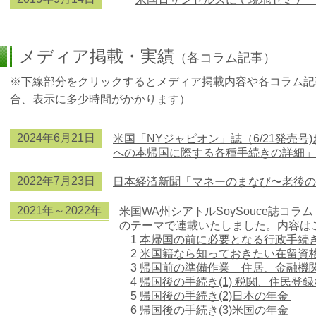
メディア掲載・実績
（各コラム記事）
※下線部分をクリックするとメディア掲載内容や各コラム記
合、表示に多少時間がかかります）
2024年6
月21日
米国「NYジャピオン」誌（6/21発売
への本帰国に際する各種手続きの詳細
」
2022年7
月23日
日本経済新聞「マネーのまなび〜老後の
2021年～2022年
米国WA州シアトルSoySouce誌コ
のテーマで連載いたしました。内容は
1
本帰国の前
に必要となる行政手続
2
米国籍なら知っておきたい在留資
3
帰国前の準備作業 住居、金融機
4
帰国後の手続き(1) 税関、住民登
5
帰国後の手続き(2)日本の年金
6
帰国後の手続き(3)米国の年金