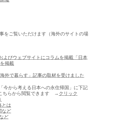
事をご覧いただけます（海外のサイトの場
号)およびウェブサイトにコラムを掲載「
日本
を掲載
海外で暮らす」記事の取材を受けました
ラム「今から考える日本への永住帰国」に下記
こちらから閲覧できます →
クリック
き
格とは
関など
録など