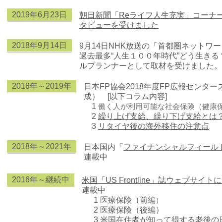
2019年6
月23日
朝日新聞「Reライフ人生充実」コーナ
タビューを受けました
2018年9
月14日
9
月
14
日
NHK
放送の「首都圏ネットワー
過去最多“人生１００年時代”どう生き
ルプランナーとして取材を受けました。
2018年～2019年
日本FP協会2018年度FP広報センタ
成） [以下コラム内容]
1
働く人が利用可能な社会保険（健康
2
繰り上げ支給、繰り下げ支給とは
3
リタイヤ後の海外移住の注意点
2018年
～
2021年
日本国内「
ファイナンシャルフィール
連載中
2016年～
継続中
米国「US Frontline」誌ウェブサ
連載中
1
医療保険（前編
）
2
医療保険（後編）
3 米国在住者が知って得する老後の