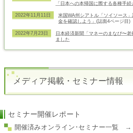
「
日本への本帰国に際する各種手続
2022年11
月11日
米
国WA州シアトル「ソイソース
金を確認しよう
」
(誌面4ページ目)
2022年7
月23日
日本経済新聞「マネーのまなび〜老
ました
メディア掲載・セミナー情報
セミナー開催レポート
開催済みオンライン･セミナー一覧