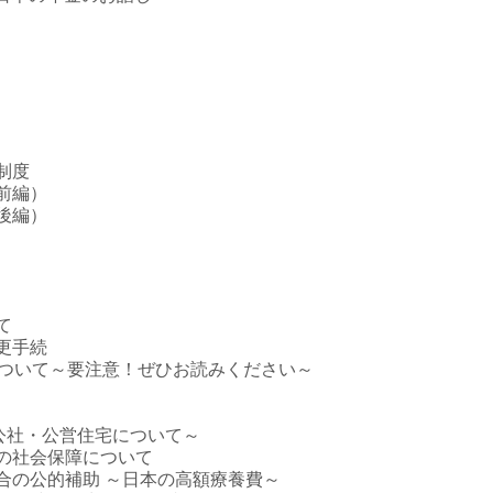
制度
前編）
後編）
て
更手続
について～要注意！ぜひお読みください～
・公社・公営住宅について～
の社会保障について
合の公的補助 ～日本の高額療養費～