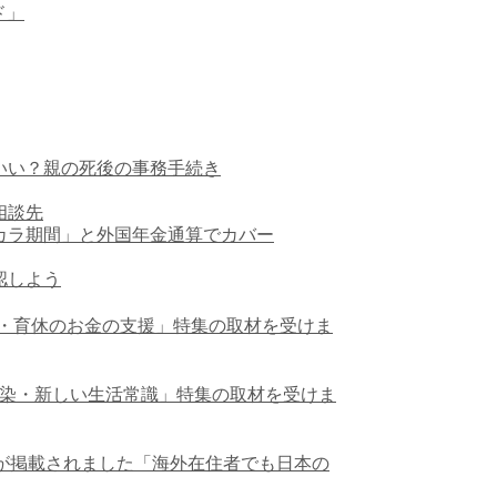
ド」
いい？親の死後の事務手続き
相談先
カラ期間」と外国年金通算でカバー
認しよ
う
「産休・育休のお金の支援」特集の取材を受けま
ロナ感染・新しい生活常識」特集の取材を受けま
が掲載されました「海外在住者でも日本の