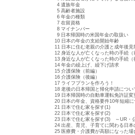
4 遺族年金
5 高齢者施設
6 年金の種類
7 在留資格
8 マイナンバー
9 日本帰国時の米国年金の取扱い
10
日本の年金の支給開始年齢
11
日本に住む老親の介護と成年後見
12 身近な人が亡くなった時の手続（
13 身近な人が亡くなった時の手続（
14 年金の繰上げ、繰下げ請求
15
介護保険（前編）
16 介護保険（後編）
17 ライフプランを作ろう！
18
老後の日本帰国と帰化申請につい
19
日本帰国時の自動車運転免許証変
20
日本の年金、資格要件10年短縮
21 日本で住む家を探す(1)
22 日本で住む家を探す(2)
23 日本で住む家を探す(3) ～UR
24 出産、育児、子育てに関わる日本
25 医療費・介護費が高額になった場