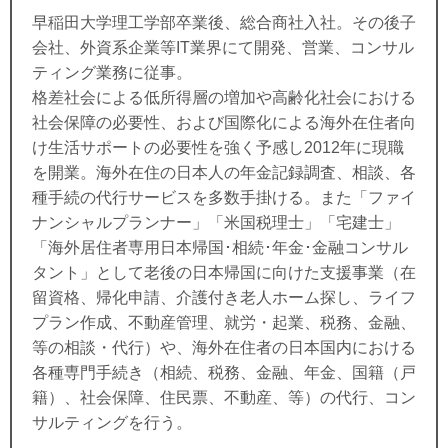
早稲田大学理工学部卒業後、総合商社入社。その後子
会社、外資系企業等IT業界にて開発、営業、コンサル
ティング業務に従事。
格差社会による低所得層の増加や高齢化社会における
社会保障の必要性、および国際化による海外在住者向
け生活サポートの必要性を強く予感し2012年に現職
を開業。
海外在住の日本人の年金記録調査、相談、各
種手続の代行サービスを多数手掛ける。また「ファイ
ナンシャルプランナー」「米国税理士」「宅建士」
「海外居住者専用日本帰国･相続･年金･金融コンサル
タント」として老後の日本帰国に向けた支援事業（在
留資格、帰化申請、介護付き老人ホーム探し、ライフ
プラン作成、不動産管理、就労・起業、税務、金融、
等の相談・代行）や、海外在住者の日本国内における
各種専門手続き（相続、税務、金融、年金、国籍（戸
籍）、社会保障、住民票、不動産、等）の代行、コン
サルティングを行う。