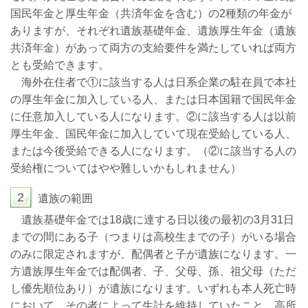
国民年金と厚生年金（共済年金を含む）の
2
種類の年金が
ありますが、それぞれ遺族基礎年金、遺族厚生年金（遺族
共済年金）があって両方の支給要件を満たしていれば両方
とも受給できます。
海外在住者で①に該当する人は日系企業の駐在員で本社
の厚生年金に加入している人、または日本国籍で国民年金
に任意加入している人になります。②に該当する人は以前
厚生年金、国民年金に加入していて現在受給している人、
または今後受給できる人になります。（②に該当する人の
受給権についてはやや難しいかもしれません）
2
遺族の範囲
遺族基礎年金では
18
歳に達する日以後の最初の
3
月
31
日
までの間にある子（つまりは高校生までの子）がいる場合
のみに限定されますが、配偶者と子が遺族になります。一
方遺族厚生年金では配偶者、子、父母、孫、祖父母（ただ
し優先順位あり）が遺族になります。いずれも本人死亡時
において、その者によって生計を維持していたこと、高所