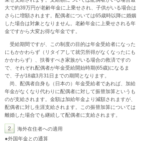
大で約39万円が老齢年金に上乗せされ、子供がいる場合は
さらに増額されます。配偶者については65歳時以降に婚姻
した場合は対象となりません。老齢年金に上乗せされる年
金ですから大変お得な年金です。
受給期間ですが、この制度の目的は年金受給者になった
にもかかわらず（リタイアして就労所得がなくなったにも
かかわらず）、扶養すべき家族がいる場合の救済ですの
で、それぞれ配偶者が年金受給開始時期(65歳)になるま
で、子が18歳3月31日までの期間となります。
尚、配偶者自身も（日本の）年金受給者であれば、加給
年金がなくなり代わりに配偶者に対して振替加算というも
のが支給されます。金額は加給年金より減額されますが、
配偶者に対し生涯支給されます。この振替加算については
離婚した場合でも継続して配偶者に支給されます。
2
海外在住者への適用
●外国年金との通算