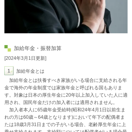
加給年金・振替加算
[2024年3月1日更新]
1
加給年金とは
加給年金とは扶養すべき家族がいる場合に支給される年
金で海外の年金制度では家族年金と呼ばれる国もありま
す。対象は日本の厚生年金に
20
年以上加入していた人に適
用され、国民年金だけの加入者には適用されません。
加入者本人に65歳年金受給時(昭和24年4月1日以前生ま
れの方は60歳～64歳となります)において年下の配偶者ま
たは18歳3月31日までの子がいる場合、老齢厚生年金に上
乗せ支給されます。支給額については配偶者がいる場合最