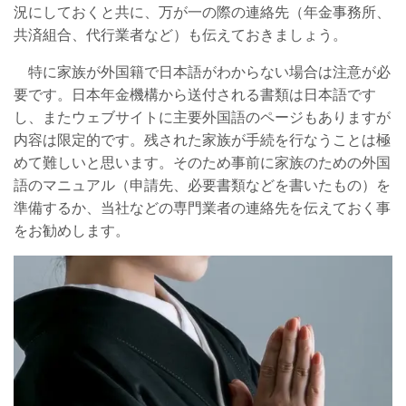
況にしておくと共に、万が一の際の連絡先（年金事務所、
共済組合、代行業者など）も伝えておきましょう。
特に家族が外国籍で日本語がわからない場合は注意が必
要です。日本年金機構から送付される書類は日本語です
し、またウェブサイトに主要外国語のページもありますが
内容は限定的です。残された家族が手続を行なうことは極
めて難しいと思います。そのため事前に家族のための外国
語のマニュアル（申請先、必要書類などを書いたもの）を
準備するか、当社などの専門業者の連絡先を伝えておく事
をお勧めします。