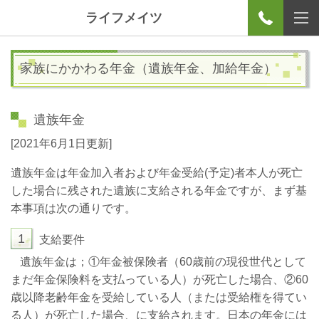
ライフメイツ
家族にかかわる年金（遺族年金、加給年金）
遺族年金
[2021年6月1日更新]
遺族年金は年金加入者および年金受給
(
予定
)
者本人が死亡
した場合に残された遺族に支給される年金ですが、まず基
本事項は次の通りです。
1
支給要件
遺族年金は；①年金被保険者（
60
歳前の現役世代として
まだ年金保険料を支払っている人）が死亡した場合、②
60
歳以降老齢年金を受給している人（または受給権を得てい
る人）が死亡した場合、に支給されます。日本の年金には