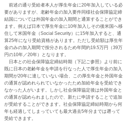
前述の通り受給者本人が厚生年金に20年加入している必
要がありますが、老齢年金の加入要件同様社会保障協定締
結国については外国年金の加入期間と通算することができ
ます。例えば日本で厚生年金に10年加入しその後米国へ移
住して米国年金（Social Security）に15年加入すると、通
算25年になり受給資格があります。ただし受給額は厚生年
金のみの加入期間で按分されるため年間約19.5万円（39万
円の10年／20年）となります。
日本との社会保障協定締結時期（下記ご参照）より前に
既に日本の老齢年金を申請を行なった人で厚生年金の加入
期間が20年に達していない場合、この厚生年金と外国年金
の通算が認めれられていなかったため加給年金を受給でき
なかった人がいます。しかし社会保障協定後は外国年金と
の通算が認められましたので、新たに申請することで追加
が受給することができます。社会保障協定締結時期から何
年も経過してしまっていても最大過去5年分までは遡って
受給できます。