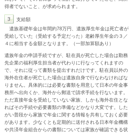
得者でないこと、が求められます。
3
支給額
遺族基礎年金は年間約
78
万円、遺族厚生年金は死亡者が
受給していた（受給する予定だった）老齢厚生年金の３／
４に相当する金額となります。（一部加算額あり）
遺族年金の申請手続ですが、駐在員が死亡した場合は勤務
先企業の福利厚生担当者が代わりに行なってくれますの
で、それに従って書類を提出すれだけです。駐在員以外の
海外在住者が死亡した場合は遺族自身で行なわなければな
りません。具体的には必要な書類を用意して日本の年金事
務所へ出向くか、海外から郵送で請求手続を行ないます。
ただ直接年金を受給していない家族、しかも海外在住とな
ればその手続や必要書類の準備などかなり大変です。した
がい普段から家族で年金に関する情報を共有しておく必要
があります。少なくとも定期的に送付される日本年金機構
や共済年金組合からの書類については家族が確認できる状