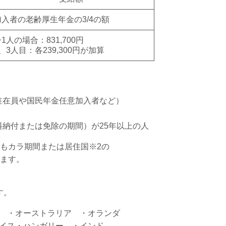
加入者の老齢厚生年金の
3/4
の額
子
1
人の場合：
831,700
円
、
3
人目：各
239,300
円が加算
駐在員や国民年金任意加入者など）
料納付または免除の期間）が
25
年以上の人
もカラ期間または居住国※2の
します。
す。
ダ ・オーストラリア ・オランダ
スイス・ハンガリー ・インド