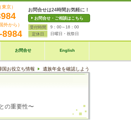
（東京）
お問合せは24時間お気軽に！
8984
お問合せ・ご相談はこちら
国外から）
9：00～18：00
受付時間
-8984
日曜日・祝祭日
定休日
お問合せ
English
帰国お役立ち情報
遺族年金を確認しよう
との重要性
〜