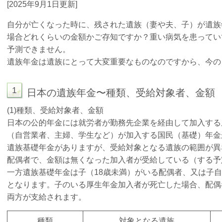
[2025年9月1日更新]
自分が亡くなった時に、残された遺族（妻や夫、子）が遺族
場合どれくらいの金額かご存知ですか？重い病気を患ってい
予測できません。
遺族年金は遺族にとって大変重要なものなのですから、今の
1
日本の遺族年金〜種類、受給対象者、金額
(1)
種類、受給対象者、金額
日本の公的年金には就労者が勤務先企業を経由して加入する
（自営業者、主婦、学生など）が加入する国民（基礎）年金
遺族基礎年金がありますが、受給対象となる遺族の範囲が異
配偶者で、金額は無くなった加入者が受給している（する予定
一方遺族基礎年金は子（18歳未満）がいる配偶者、又は子自身で
となります。子のいる厚生年金加入者が死亡した場合、配偶
両方が支給されます。
種類
対象となる遺族