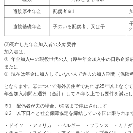
遺族厚生年金
配偶者
※
1
遺族基礎年金
子のいる配偶者、又は子
2
(2)
死亡した年金加入者の支給要件
加入者は、
①
年金加入中の現役世代の人（厚生年金加入中の日系企業
または
②
現在は年金に加入していない人で過去の加入期間（保険
となります。②について海外居住者であれば25年以上なくて
年金加入期間と通算（合計）して25年以上でも要件を満た
※
1
：配偶者が夫の場合、
60
歳まで停止されます
※2：以下日本と社会保障協定を締結している国に限られま
・ドイツ ・アメリカ ・ベルギー ・フランス ・カナ
・チェコ ・スペイン ・アイルランド ・ブラジル ・