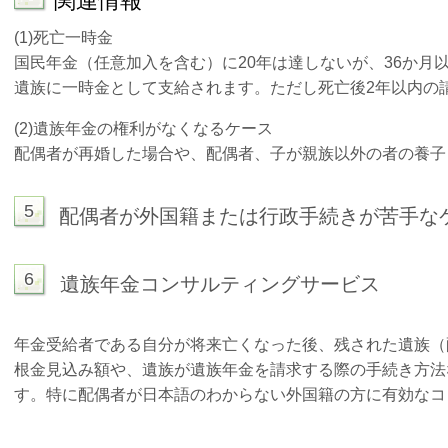
関連情報
(1)
死亡一時金
国民年金（任意加入を含む）に20年は達しないが、36か月
遺族に一時金として支給されます。ただし死亡後2年以内の
(2)
遺族年金の権利がなくなるケース
配偶者が再婚した場合や、配偶者、子が親族以外の者の養子
5
配偶者が外国籍または行政手続きが苦手な
6
遺族年金コンサルティングサービス
年金受給者である自分が将来亡くなった後、残された遺族（
根金見込み額や、遺族が遺族年金を請求する際の手続き方法
す。特に配偶者が日本語のわからない外国籍の方に有効なコ