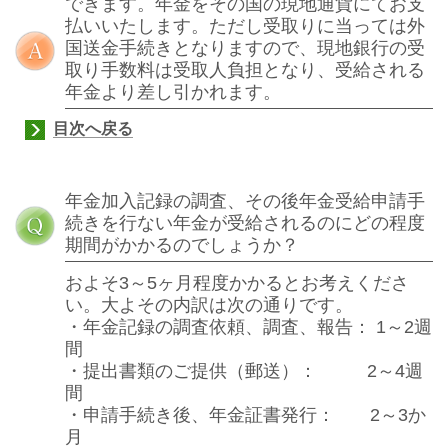
できます。年金をその国の現地通貨にてお支
払いいたします。ただし受取りに当っては外
国送金手続きとなりますので、現地銀行の受
取り手数料は受取人負担となり、受給される
年金より差し引かれます。
目次へ戻る
年金加入記録の調査、その後年金受給申請手
続きを行ない年金が受給されるのにどの程度
期間がかかるのでしょうか？
およそ
3
～
5
ヶ月程度かかるとお考えくださ
い。大よその内訳は次の通りです。
・年金記録の調査依頼、調査、報告：
1
～
2
週
間
・提出書類のご提供（郵送）：
2
～
4
週
間
・申請手続き後、年金証書発行：
2
～
3
か
月