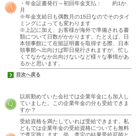
・年金証書発行～初回年金支払：
約
1
か
月
※年金支給日も偶数月の
15
日なのでそのタイ
ミングによっても変わります
※上記に加え、お客様が海外で準備される書
類について日数がかかります。たとえば、日
本領事館にて在留証明書を取得する際、日本
領事館へ出向けば即日発行されますが、忙し
くてなかなか出向けないなど様々な事情があ
るかと思います。
目次へ戻る
以前勤めていた会社では企業年金にも加入し
ていました。この企業年金の分も受給できま
すか？
受給資格を満たしていれば受給できます。私
どもでは企業年金の受給資格についても無料
で査定致します。尚、査定の結果受給可能と