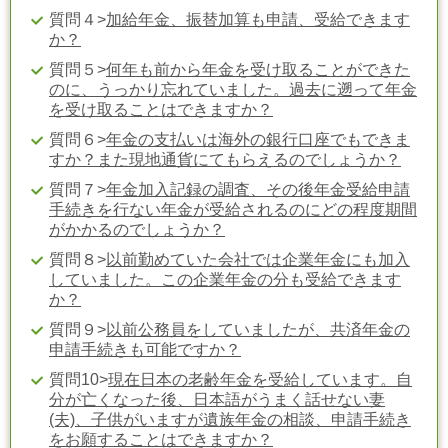
質問４>
加給年金、振替加算も申請、受給できます
か？
質問５>
何年も前から年金を受け取ることができた
のに、うっかり忘れていました。過去に遡って年金
を受け取ることはできますか？
質問６>
年金の支払いは海外の銀行口座でもできま
すか？また現地通貨にてもらえるのでしょうか？
質問７>
年金加入記録の調査、その後年金受給申請
手続きを行ない年金が受給されるのにどの程度期間
がかかるのでしょうか？
質問８>
以前勤めていた会社では企業年金にも加入
していました。この企業年金の分も受給できます
か？
質問９>
以前公務員をしていましたが、共済年金の
申請手続きも可能ですか？
質問10>
現在日本の老齢年金を受給しています。自
分が亡くなった後、日本語がうまく話せない妻
(夫)、子供がいますが遺族年金の相談、申請手続き
をお願することはできますか？