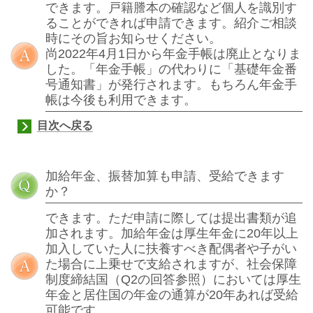
できます。戸籍謄本の確認など個人を識別す
ることができれば申請できます。紹介ご相談
時にその旨お知らせください。
尚2022年4月1日から年金手帳は廃止となりま
した。「年金手帳」の代わりに「基礎年金番
号通知書」が発行されます。もちろん年金手
帳は今後も利用できます。
目次へ戻る
加給年金、振替加
算
も申請、
受給できます
か？
できます。ただ申請に際しては提出書類が追
加されます。加給年金は厚生年金に
20
年以上
加入していた人に扶養すべき配偶者や子がい
た場合に上乗せで支給されますが、社会保障
制度締結国（
Q2
の回答参照）においては厚生
年金と居住国の年金の通算が
20
年あれば受給
可能です。