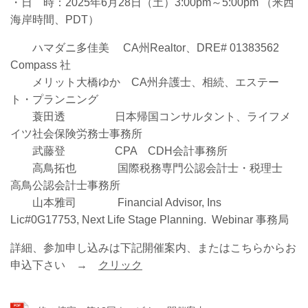
・日 時：2025年6月28日（土）3:00pm
～
5:0
0pm （米西
海岸時間、PDT
）
ハマダニ多佳美 CA州Realtor、DRE# 01383562
Compass 社
メリット大橋ゆか
CA
州弁護⼠、相続、エステー
ト・プランニング
蓑田透 日本帰国コンサルタント、ライフメ
イツ社会保険労務⼠事務所
武藤登 CPA CDH会計事務所
高鳥拓也 国際税務専門公認会計士・税理士
高鳥公認会計士
事務所
⼭本雅司 Financial Advisor, Ins
Lic#0G17753, Next Life Stage Planning. Webinar 事務局
詳細、参加申し込みは下記開催案内、またはこちらからお
申込下さい →
クリック