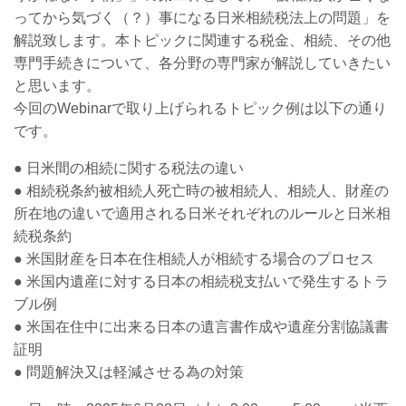
ってから気づく（？）事になる日米相続税法上の問題」を
解説致します。本トピックに関連する税金、相続、その他
専門手続き
について、各分野の専門家が解説していきたい
と思います。
今回のWebinarで取り上げられるトピック例は以下の通り
です。
●
日米間の相続に関する税法の違い
●
相続税条約被相続人死亡時の被相続人、相続人、財産の
所在地の違いで適用される日米それぞれのルールと日米相
続税条約
●
米国財産を日本在住相続人が相続する場合のプロセス
●
米国内遺産に対する日本の相続税支払いで発生するトラ
ブル例
●
米国在住中に出来る日本の遺言書作成や遺産分割協議書
証明
●
問題解決又は軽減させる為の対策