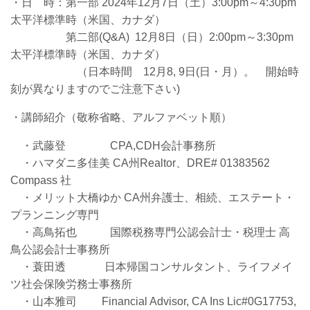
・日 時：第一部 2024年12月7日（土）3:00pm～4:30pm
太平洋標準時（米国、カナダ）
第二部(Q&A) 12
月8
日（日）2:00
pm～3:30pm
太平洋標準時（米国、カナダ）
（日本時間 12
月8, 9日(日・月
）。 開始時
刻が異なりますのでご注意下さい)
・
講師紹介（敬称省略、アルファベット順）
・武藤登 CPA,CDH会計事務所
・ハマダニ多佳美 CA州Realtor、DRE# 01383562
Compass 社
・メリット大橋ゆか CA州弁護⼠、相続、エステート・
プランニング専門
・高鳥拓也 国際税務専門公認会計⼠・税理⼠ 高
鳥公認会計⼠事務所
・
蓑田透 日本帰国コンサルタント、ライフメイ
ツ社会保険労務⼠事務所
・
⼭本雅司 Financial Advisor, CA Ins Lic#0G17753,