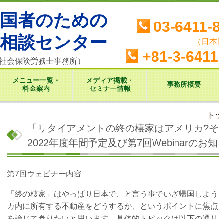
帰国者のための
03-6411-
料相談センター
（日本
+81-3-6411
ツ社会保険労務士事務所）
メニュー一覧・
メディア掲載・
事務所概要
料金案内
セミナー情報
ト
「リタイアメントの終の棲家はアメリカ?
2022年度年間予定及び第7回Webinarのお
第7回ウェビナー内容
「終の棲家」はやっぱり日本
で、と言う事でいざ帰国しよう
カ内に所有する不動産をどうするか、というポイントに焦点
を論じて参りたいと思います。具体的トピックは以下の通り