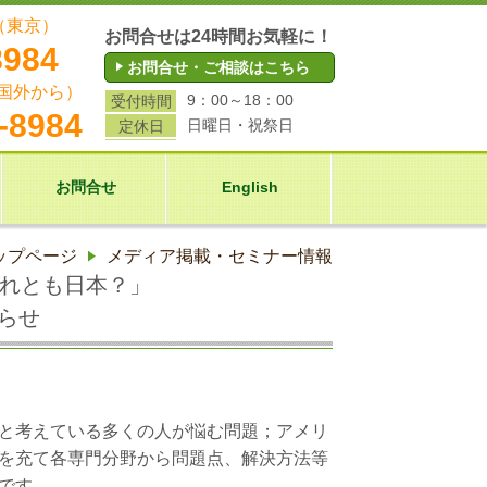
（東京）
お問合せは24時間お気軽に！
8984
お問合せ・ご相談はこちら
国外から）
9：00～18：00
受付時間
-8984
日曜日・祝祭日
定休日
お問合せ
English
ップページ
メディア掲載・セミナー情報
それとも日本？」
知らせ
と考えている多くの人が悩む問題；アメリ
を充て各専門分野から問題点、解決方法等
です。