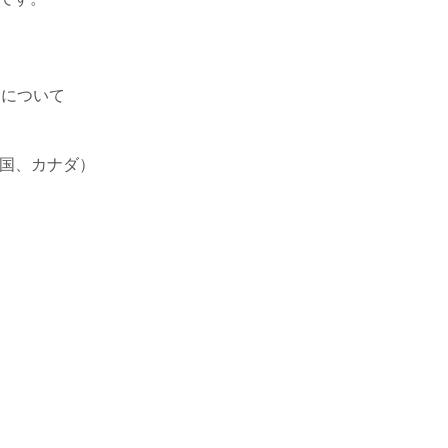
題について
て
（米国、カナダ）