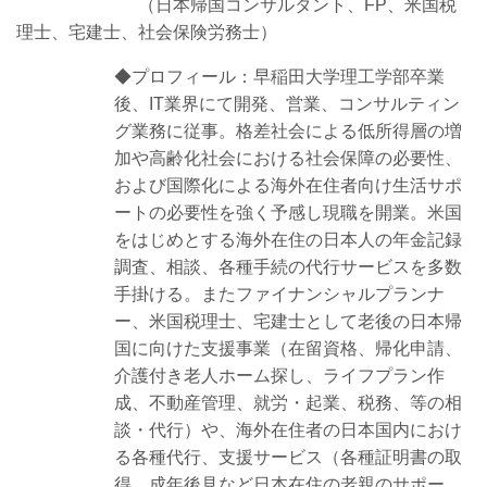
（日本帰国コンサルタント、FP、米国税
理士、宅建士、社会保険労務士）
◆プロフィール：早稲田大学理工学部卒業
後、IT業界にて開発、営業、コンサルティン
グ業務に従事。格差社会による低所得層の増
加や高齢化社会における社会保障の必要性、
および国際化による海外在住者向け生活サポ
ートの必要性を強く予感し現職を開業。
米国
をはじめとする海外在住の日本人の年金記録
調査、相談、各種手続の代行サービスを多数
手掛ける。またファイナンシャルプランナ
ー、米国税理士、宅建士として老後の日本帰
国に向けた支援事業（在留資格、帰化申請、
介護付き老人ホーム探し、ライフプラン作
成、不動産管理、就労・起業、税務、等の相
談・代行）や、海外在住者の日本国内におけ
る各種代行、支援サービス（各種証明書の取
得、成年後見など日本在住の老親のサポー